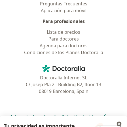
Preguntas Frecuentes
Aplicación para móvil
Para profesionales
Lista de precios
Para doctores
Agenda para doctores
Condiciones de los Planes Doctoralia
Contacto
Doctoralia - Página de inicio
Doctoralia Internet SL
C/ Josep Pla 2 - Building B2, floor 13
08019 Barcelona, Spain
se abre en una nueva pestaña
se abre en una nueva pestaña
se abre en una nueva pestaña
se abre en una nueva pes
se abre en 
se a
Polska
,
Türkiye
,
España
,
Italia
,
Deutschland
,
Česko
,
se abre en una nueva pestaña
se abre en una nueva pestaña
se abre en una nueva pestaña
se abre en una nueva p
se abre en 
se abr
Portugal
,
México
,
Chile
,
Brasil
,
Argentina
,
Perú
,
Tu privacidad es importante