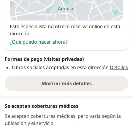
Ampliar
se abre en una nueva pestañ
Disponibilidad
Este especialista no ofrece reserva online en esta
dirección
¿Qué puedo hacer ahora?
Formas de pago (visitas privadas)
Obras sociales aceptadas en esta dirección
Detalles
Mostrar más detalles
sobre la dirección
Se aceptan coberturas médicas
Se aceptan coberturas médicas, pero varía según la
ubicación y el servicio.