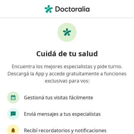
Men
Pediatra • Salta Capital, Salta
Filtros
Obra social:
Galeno
Pediatras recomendados de Galeno en Salta
Cuidá de tu salud
Capital
Encuentra los mejores especialistas y pide turno.
Descargá la App y accede gratuitamente a funciones
exclusivas para vos:
Gestioná tus visitas fácilmente
Enviá mensajes a tus especialistas
Maricel Lajad
·
Ver más
Pediatra
Recibí recordatorios y notificaciones