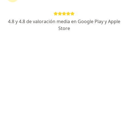
Adolfo Güemes 443, Salta Capital
•
Mapa
Galenos Servicio Medico Privado
Acepta Galeno
4.8 y 4.8 de valoración media en Google Play y Apple
Primera consulta Pediatría
desde $ 300
Store
Este especialista no ofrece reserva de turno en línea en esta dirección.
Solicitá un turno
Juan José Serna Pedraza
Pediatra