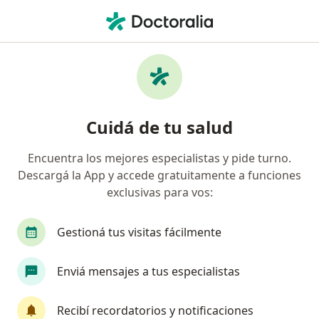
Men
Pediatra • La Plata, Buenos Aires
Filtros
Obra social:
Galeno
Pediatras recomendados de Galeno en La
Cuidá de tu salud
Plata
Encuentra los mejores especialistas y pide turno.
Descargá la App y accede gratuitamente a funciones
exclusivas para vos:
Gestioná tus visitas fácilmente
Enviá mensajes a tus especialistas
Dra. Guillermina Bruno
Pediatra
Recibí recordatorios y notificaciones
36 opiniones