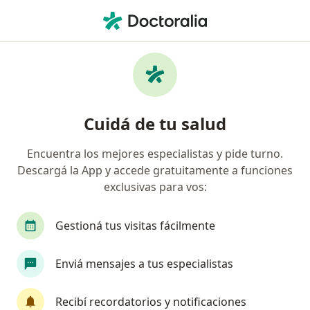
Men
Pediatra • Morón, Buenos Aires
Filtros
Obra social:
Galeno
Pediatras recomendados de Galeno en
Cuidá de tu salud
Morón
Encuentra los mejores especialistas y pide turno.
Descargá la App y accede gratuitamente a funciones
exclusivas para vos:
Gestioná tus visitas fácilmente
Enviá mensajes a tus especialistas
Dra. Clara Valeri
·
Ver más
Pediatra, Endocrinólogo, Ginecólogo
Recibí recordatorios y notificaciones
88 opiniones