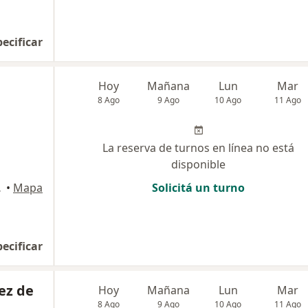
pecificar
Hoy
Mañana
Lun
Mar
8 Ago
9 Ago
10 Ago
11 Ago
La reserva de turnos en línea no está
disponible
Federal
•
Mapa
Solicitá un turno
pecificar
ez de
Hoy
Mañana
Lun
Mar
8 Ago
9 Ago
10 Ago
11 Ago