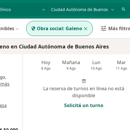
dad, enfermedad o nombre
p. ej. Buenos Aires
nibles
Obra social:
Galeno
Más filtr
leno en Ciudad Autónoma de Buenos Aires
z
Hoy
Mañana
Lun
Mar
8 Ago
9 Ago
10 Ago
11 Ago
go,
 más
La reserva de turnos en línea no está
disponible
apa
Solicitá un turno