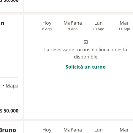
$ 50.000
an
Hoy
Mañana
Lun
Mar
8 Ago
9 Ago
10 Ago
11 Ago
La reserva de turnos en línea no está
disponible
Solicitá un turno
 de Buenos Aires
•
Mapa
$ 50.000
 Bruno
Hoy
Mañana
Lun
Mar