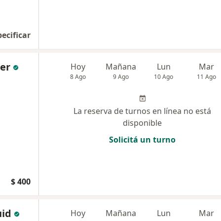
pecificar
ger
Hoy
Mañana
Lun
Mar
8 Ago
9 Ago
10 Ago
11 Ago
La reserva de turnos en línea no está
disponible
Solicitá un turno
$ 400
uid
Hoy
Mañana
Lun
Mar