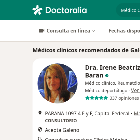
especiali
Consulta en línea
Fechas dispo
Médicos clínicos recomendados de Ga
Dra. Irene Beatri
Baran
Médico clínico, Reumatólo
·
Ver
Médico deportólogo
337 opiniones
PARANA 1097 4 E y F, Capital Federal
•
M
CONSULTORIO
Acepta Galeno