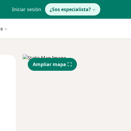
Iniciar sesión
¿Sos especialista?
os
Mié
Jue
Vie
Ampliar mapa
12 Ago
13 Ago
14 Ago