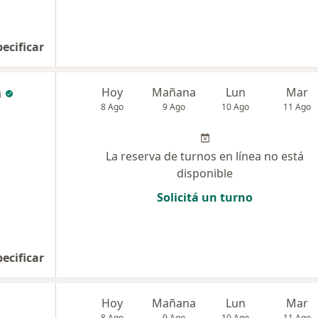
pecificar
a
Hoy
Mañana
Lun
Mar
8 Ago
9 Ago
10 Ago
11 Ago
La reserva de turnos en línea no está
disponible
Solicitá un turno
pecificar
Hoy
Mañana
Lun
Mar
8 Ago
9 Ago
10 Ago
11 Ago