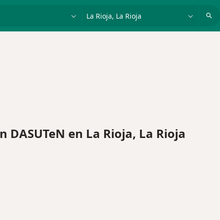
dad, enfermedad o nombre
p. ej. Buenos Aires
 DASUTeN en La Rioja, La Rioja