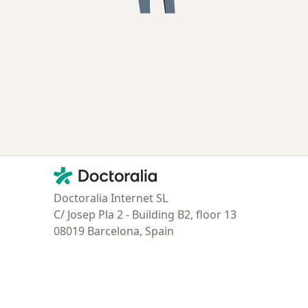
Contacto
Doctoralia - Página de inicio
Doctoralia Internet SL
C/ Josep Pla 2 - Building B2, floor 13
08019 Barcelona, Spain