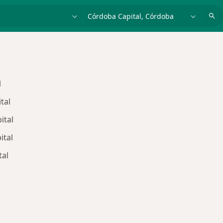
dad, enfermedad o nombre
p. ej. Buenos Aires
l
tal
ital
ital
tal
as de DASUTeN