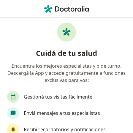
Men
Kinesiólogo • San Rafael, Mendoza
Filtros
Obra social:
Swiss Medical
Kinesiólogos recomendados de Swiss
Cuidá de tu salud
Medical en San Rafael
Encuentra los mejores especialistas y pide turno.
Descargá la App y accede gratuitamente a funciones
exclusivas para vos:
Gestioná tus visitas fácilmente
Enviá mensajes a tus especialistas
Horacio martin Tapia cesaretti
Kinesiólogo, Quiropráctico
Recibí recordatorios y notificaciones