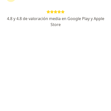
Alberdi 276, San Rafael
•
Mapa
Consultorio privado
Acepta Swiss Medical
4.8 y 4.8 de valoración media en Google Play y Apple
Primera sesión Fisiatría y Kinesiología
$ 250
Store
Este especialista no ofrece reserva de turno en línea en esta dirección.
Solicitá un turno
Lic. Sebastian Garrido
·
Ver más
Kinesiólogo