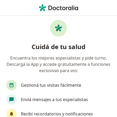
Men
Kinesiólogo • San Rafael, Mendoza
Filtros
Obra social
Mapa
Kinesiólogos en San Rafael
Cuidá de tu salud
Encuentra los mejores especialistas y pide turno.
¿Cuál es tu obra social?
Descargá la App y accede gratuitamente a funciones
OSDE Binario
Swiss Medical
Galeno
exclusivas para vos:
Gestioná tus visitas fácilmente
Enviá mensajes a tus especialistas
Recibí recordatorios y notificaciones