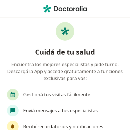
Men
Cervicalgia • San Rafael, Mendoza
Filtros
• 1
Obra social
Mapa
Especialistas en Cervicalgia en San Rafael
Cuidá de tu salud
Encuentra los mejores especialistas y pide turno.
¿Qué especialidad estás buscando?
Descargá la App y accede gratuitamente a funciones
Kinesiólogo
exclusivas para vos:
Gestioná tus visitas fácilmente
Enviá mensajes a tus especialistas
Recibí recordatorios y notificaciones