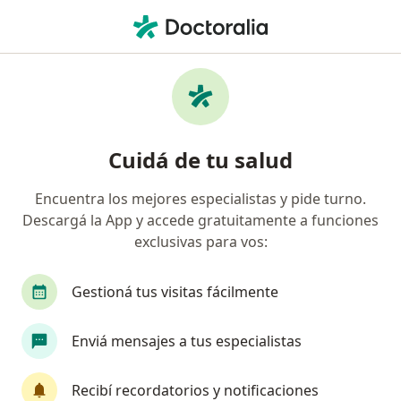
Men
Kinesiólogo • Lanús, Buenos Aires
Filtros
Obra social
Mapa
Kinesiólogos en Lanús
Cuidá de tu salud
Encuentra los mejores especialistas y pide turno.
¿Cuál es tu obra social?
Descargá la App y accede gratuitamente a funciones
Swiss Medical
Galeno
C.A.S.A.
Casa
exclusivas para vos:
Gestioná tus visitas fácilmente
Enviá mensajes a tus especialistas
Recibí recordatorios y notificaciones