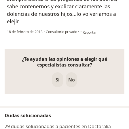
sabe contenernos y explicar claramente las
dolencias de nuestros hijos...lo volveriamos a
elejir
en opinión del usuario Cuent
18 de febrero de 2013
•
Consultorio privado
•
•
Reportar
¿Te ayudan las opiniones a elegir qué
especialistas consultar?
Si
No
Dudas solucionadas
29 dudas solucionadas a pacientes en Doctoralia