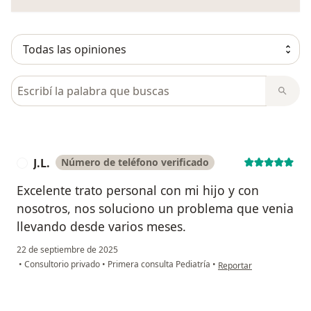
Busca en opiniones
J.L.
Número de teléfono verificado
J
Excelente trato personal con mi hijo y con
nosotros, nos soluciono un problema que venia
llevando desde varios meses.
22 de septiembre de 2025
en opinión del usuario J.
•
Consultorio privado
•
Primera consulta Pediatría
•
Reportar