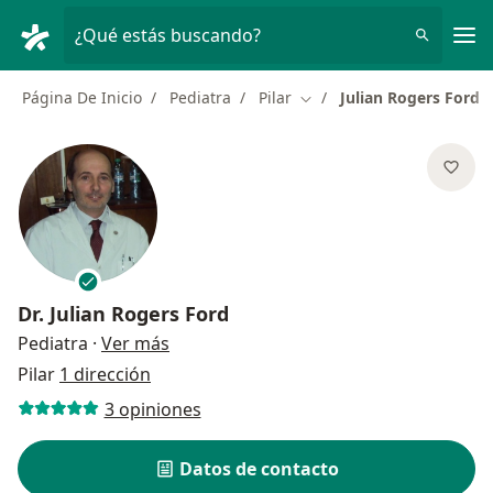
Men
¿Qué estás buscando?
Página De Inicio
Pediatra
Pilar
Julian Rogers Ford
Cambiar de ciudad
Dr.
Julian Rogers Ford
sobre las especializaciones
Pediatra
·
Ver más
Pilar
1 dirección
3 opiniones
Datos de contacto