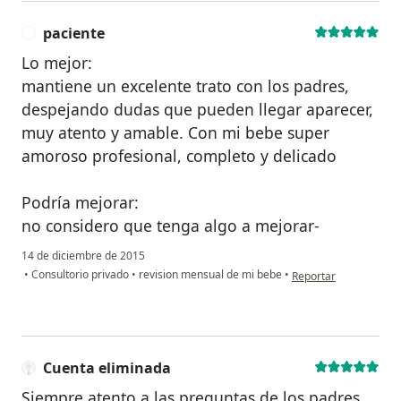
paciente
P
Lo mejor:
mantiene un excelente trato con los padres,
despejando dudas que pueden llegar aparecer,
muy atento y amable. Con mi bebe super
amoroso profesional, completo y delicado
Podría mejorar:
no considero que tenga algo a mejorar-
14 de diciembre de 2015
en opinión del usuari
•
Consultorio privado
•
revision mensual de mi bebe
•
Reportar
Cuenta eliminada
Siempre atento a las preguntas de los padres,