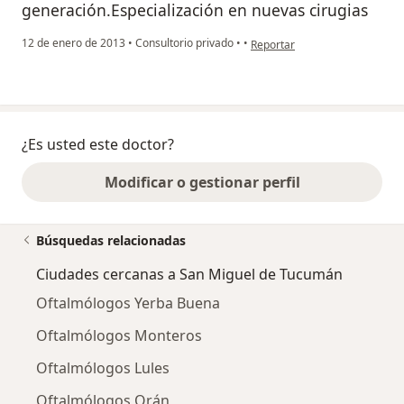
generación.Especialización en nuevas cirugias
en opinión del usuario pacient
12 de enero de 2013
•
Consultorio privado
•
•
Reportar
¿Es usted este doctor?
Modificar o gestionar perfil
Búsquedas relacionadas
Ciudades cercanas a San Miguel de Tucumán
Oftalmólogos Yerba Buena
Oftalmólogos Monteros
Oftalmólogos Lules
Oftalmólogos Orán