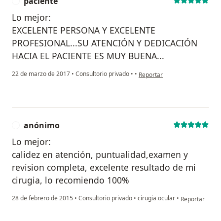
paciente
P
Lo mejor:
EXCELENTE PERSONA Y EXCELENTE
PROFESIONAL...SU ATENCIÓN Y DEDICACIÓN
HACIA EL PACIENTE ES MUY BUENA...
en opinión del usuario pacien
22 de marzo de 2017
•
Consultorio privado
•
•
Reportar
anónimo
A
Lo mejor:
calidez en atención, puntualidad,examen y
revision completa, excelente resultado de mi
cirugia, lo recomiendo 100%
en opinión del
28 de febrero de 2015
•
Consultorio privado
•
cirugia ocular
•
Reportar