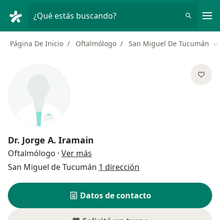
Men
¿Qué estás buscando?
Página De Inicio
Oftalmólogo
San Miguel De Tucumán
Ca
Dr.
Jorge A. Iramain
sobre las especializaciones
Oftalmólogo
·
Ver más
San Miguel de Tucumán
1 dirección
Datos de contacto