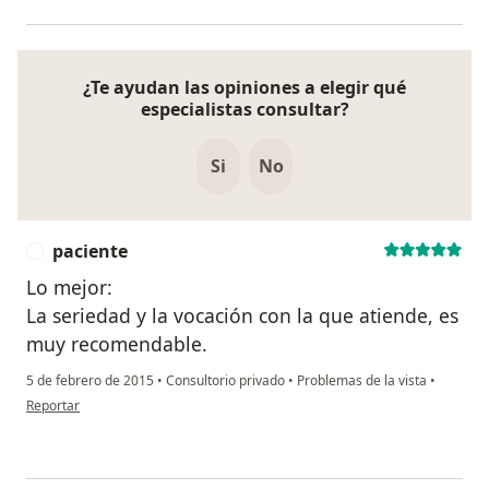
¿Te ayudan las opiniones a elegir qué
especialistas consultar?
Si
No
paciente
P
Lo mejor:
La seriedad y la vocación con la que atiende, es
muy recomendable.
5 de febrero de 2015
•
Consultorio privado
•
Problemas de la vista
•
en opinión del usuario paciente
Reportar