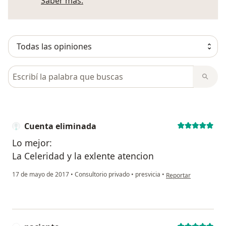
Más información sobre opiniones
Saber más.
Busca en opiniones
Cuenta eliminada
Lo mejor:
La Celeridad y la exlente atencion
en opinión del usuar
17 de mayo de 2017
•
Consultorio privado
•
presvicia
•
Reportar