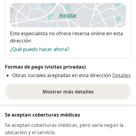
Ampliar
se abre en una nueva pestañ
Disponibilidad
Este especialista no ofrece reserva online en esta
dirección
¿Qué puedo hacer ahora?
Formas de pago (visitas privadas)
Obras sociales aceptadas en esta dirección
Detalles
Mostrar más detalles
sobre la dirección
Se aceptan coberturas médicas
Se aceptan coberturas médicas, pero varía según la
ubicación y el servicio.