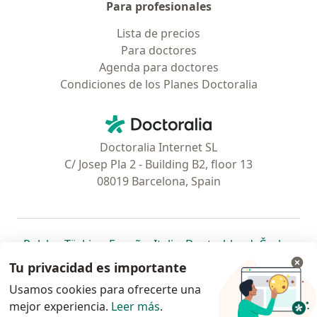
Para profesionales
Lista de precios
Para doctores
Agenda para doctores
Condiciones de los Planes Doctoralia
Contacto
Doctoralia - Página de inicio
Doctoralia Internet SL
C/ Josep Pla 2 - Building B2, floor 13
08019 Barcelona, Spain
se abre en una nueva pestaña
se abre en una nueva pestaña
se abre en una nueva pestaña
se abre en una nueva pes
se abre en 
se a
Polska
,
Türkiye
,
España
,
Italia
,
Deutschland
,
Česko
,
se abre en una nueva pestaña
se abre en una nueva pestaña
se abre en una nueva pestaña
se abre en una nueva p
se abre en 
se abr
Portugal
,
México
,
Chile
,
Brasil
,
Argentina
,
Perú
,
Tu privacidad es importante
se abre en una nueva pe
Colombia
Usamos cookies para ofrecerte una
mejor experiencia.
www.doctoraliar.com © 2026 - Encontrá tu
Leer más
.