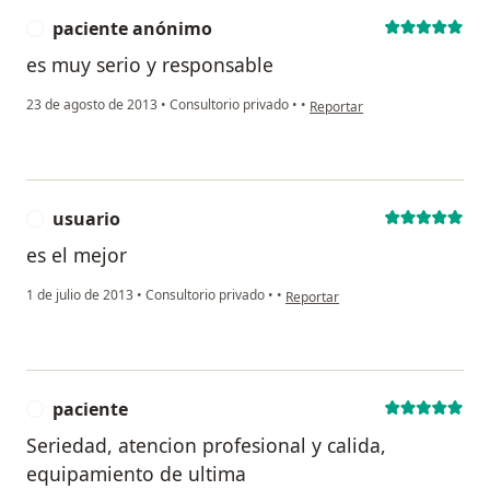
paciente anónimo
P
es muy serio y responsable
en opinión del usuario pacie
23 de agosto de 2013
•
Consultorio privado
•
•
Reportar
usuario
U
es el mejor
en opinión del usuario usuario
1 de julio de 2013
•
Consultorio privado
•
•
Reportar
paciente
P
Seriedad, atencion profesional y calida,
equipamiento de ultima