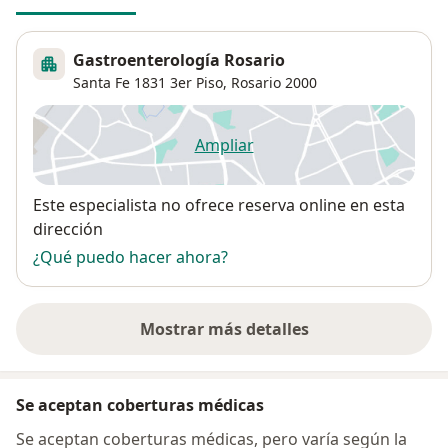
Gastroenterología Rosario
Santa Fe 1831 3er Piso,
Rosario
2000
Ampliar
se abre en una nueva pestañ
Disponibilidad
Este especialista no ofrece reserva online en esta
dirección
¿Qué puedo hacer ahora?
Mostrar más detalles
sobre la dirección
Se aceptan coberturas médicas
Se aceptan coberturas médicas, pero varía según la