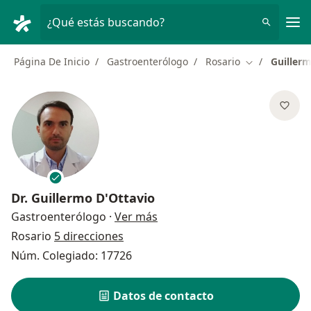
Men
¿Qué estás buscando?
Página De Inicio
Gastroenterólogo
Rosario
Guillerm
Cambiar de c
Dr.
Guillermo D'Ottavio
sobre las especializaciones
Gastroenterólogo
·
Ver más
Rosario
5 direcciones
Núm. Colegiado: 17726
Datos de contacto