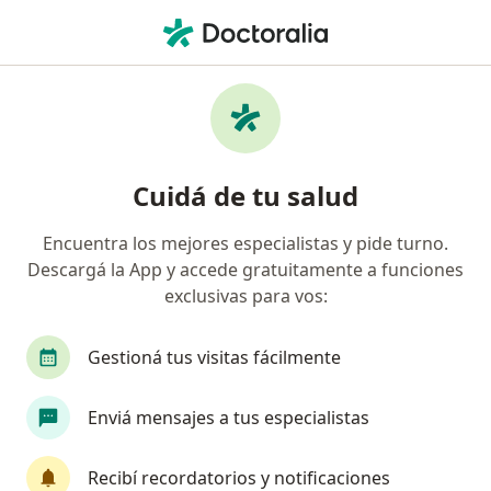
Men
Ginecólogo • San Miguel de Tucumán, Tucumán
Filtros
Obra social
Mapa
Ginecólogos en San Miguel de Tucumán
Cuidá de tu salud
Encuentra los mejores especialistas y pide turno.
¿Cuál es tu obra social?
Descargá la App y accede gratuitamente a funciones
OSDE Binario
Swiss Medical
Galeno
exclusivas para vos:
Gestioná tus visitas fácilmente
Enviá mensajes a tus especialistas
Recibí recordatorios y notificaciones