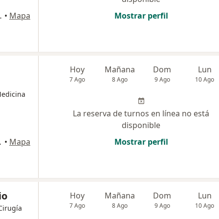
l de Tucumán
•
Mapa
Mostrar perfil
Hoy
Mañana
Dom
Lun
7 Ago
8 Ago
9 Ago
10 Ago
Medicina
La reserva de turnos en línea no está
disponible
de Tucumán
•
Mapa
Mostrar perfil
io
Hoy
Mañana
Dom
Lun
7 Ago
8 Ago
9 Ago
10 Ago
Cirugía