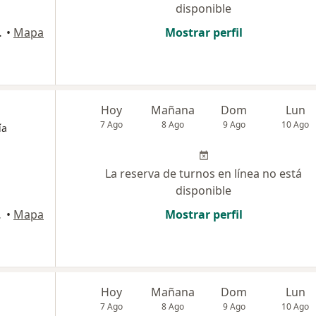
disponible
l de Tucumán
•
Mapa
Mostrar perfil
Hoy
Mañana
Dom
Lun
7 Ago
8 Ago
9 Ago
10 Ago
ía
La reserva de turnos en línea no está
disponible
Tucumán
•
Mapa
Mostrar perfil
Hoy
Mañana
Dom
Lun
7 Ago
8 Ago
9 Ago
10 Ago