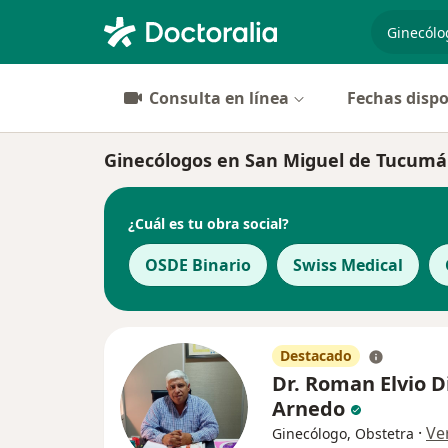
especiali
Consulta en línea
Fechas dispo
Ginecólogos en San Miguel de Tucum
¿Cuál es tu obra social?
OSDE Binario
Swiss Medical
Destacado
Dr. Roman Elvio D
Arnedo
·
Ve
Ginecólogo, Obstetra