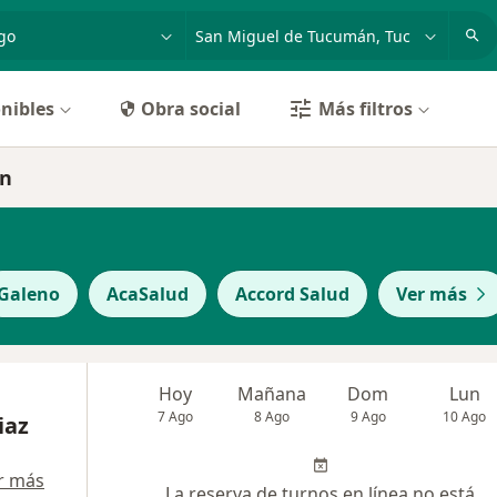
dad, enfermedad o nombre
p. ej. Buenos Aires
nibles
Obra social
Más filtros
án
Galeno
AcaSalud
Accord Salud
Ver más
Hoy
Mañana
Dom
Lun
7 Ago
8 Ago
9 Ago
10 Ago
iaz
r más
La reserva de turnos en línea no está