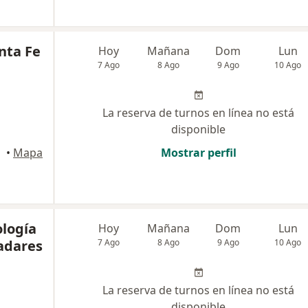
nta Fe
Hoy
Mañana
Dom
Lun
7 Ago
8 Ago
9 Ago
10 Ago
La reserva de turnos en línea no está
disponible
•
Mapa
Mostrar perfil
ología
Hoy
Mañana
Dom
Lun
adares
7 Ago
8 Ago
9 Ago
10 Ago
La reserva de turnos en línea no está
disponible