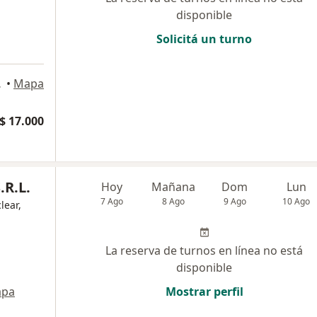
disponible
Solicitá un turno
 Tucumán
•
Mapa
$ 17.000
R.L.
Hoy
Mañana
Dom
Lun
7 Ago
8 Ago
9 Ago
10 Ago
lear,
La reserva de turnos en línea no está
disponible
pa
Mostrar perfil