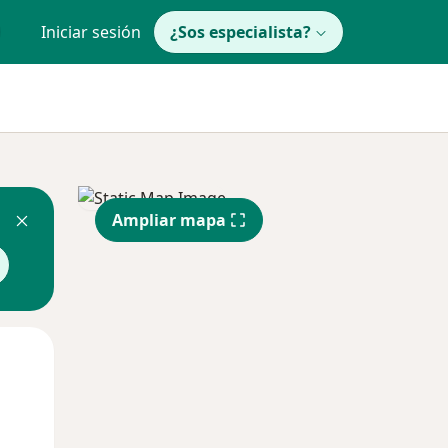
Iniciar sesión
¿Sos especialista?
Ampliar mapa
Mar
Mié
Jue
11 Ago
12 Ago
13 Ago