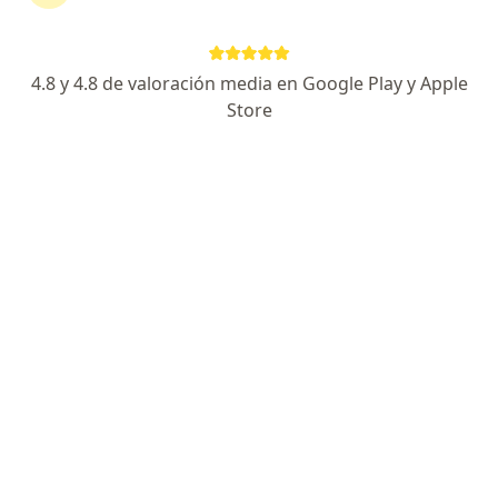
Dirección 1
Dirección 2
25 DE MAYO DE 1810 372, San Miguel de Tucumán
•
Mapa
4.8 y 4.8 de valoración media en Google Play y Apple
Sanatorio 9 de Julio
Store
Acepta Accord Salud
Consultas sucesivas Ginecología
Precio sin especificar
Este especialista no ofrece reserva de turno en línea en esta dirección.
Solicitá un turno