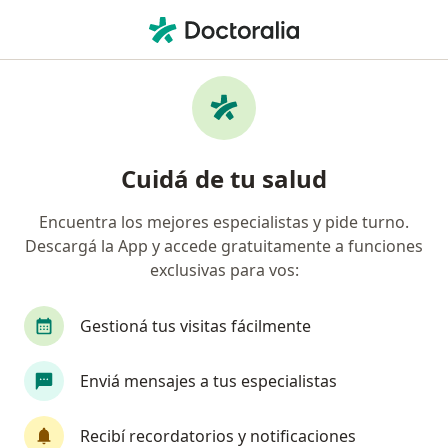
Men
Ginecólogo • San Miguel de Tucumán, Tucumán
Filtros
Obra social:
Accord Salud
Ginecólogos recomendados de Accord Salud
Cuidá de tu salud
en San Miguel de Tucumán
Encuentra los mejores especialistas y pide turno.
Descargá la App y accede gratuitamente a funciones
exclusivas para vos:
Gestioná tus visitas fácilmente
Enviá mensajes a tus especialistas
Valeria Llugdar
Ginecólogo, Obstetra
Recibí recordatorios y notificaciones