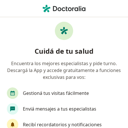
Men
Ginecólogo
Filtros
• 1
Obra social
Ginecólogos en línea
Cuidá de tu salud
Encuentra los mejores especialistas y pide turno.
¿Cuál es tu obra social?
Descargá la App y accede gratuitamente a funciones
OSDE Binario
Swiss Medical
IOMA
IA
exclusivas para vos:
Gestioná tus visitas fácilmente
Enviá mensajes a tus especialistas
Recibí recordatorios y notificaciones