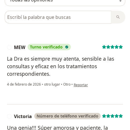
Busca en opiniones
MEW
Turno verificado
M
La Dra es siempre muy atenta, sensible a las
consultas y eficaz en los tratamientos
correspondientes.
en opinión del usuario MEW
4 de febrero de 2026
•
otro lugar
•
Otro
•
Reportar
Victoria
Número de teléfono verificado
V
Una genia!!! Súper amorosa y paciente, la