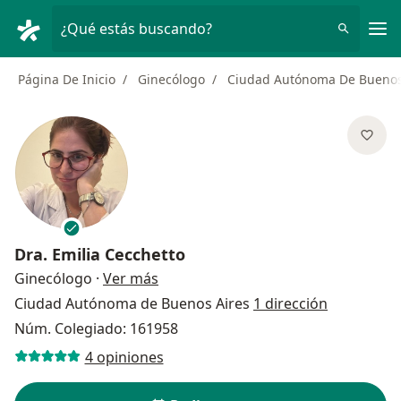
Men
¿Qué estás buscando?
Página De Inicio
Ginecólogo
Ciudad Autónoma De Buenos
Dra.
Emilia Cecchetto
sobre las especializaciones
Ginecólogo
·
Ver más
Ciudad Autónoma de Buenos Aires
1 dirección
Núm. Colegiado: 161958
4 opiniones