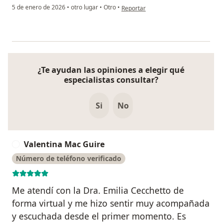
en opinión del usuario Josefina Mon
5 de enero de 2026
•
otro lugar
•
Otro
•
Reportar
¿Te ayudan las opiniones a elegir qué
especialistas consultar?
Si
No
Valentina Mac Guire
V
Número de teléfono verificado
Me atendí con la Dra. Emilia Cecchetto de
forma virtual y me hizo sentir muy acompañada
y escuchada desde el primer momento. Es