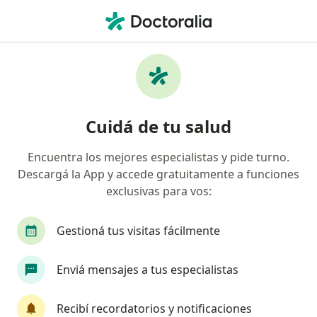
Men
Sangrado Vaginal • Miramar, Buenos Aires
Filtros
• 1
Obra social
Mapa
Especialistas en Sangrado vaginal en
Cuidá de tu salud
Miramar
Encuentra los mejores especialistas y pide turno.
Descargá la App y accede gratuitamente a funciones
¿Qué especialidad estás buscando?
exclusivas para vos:
Ginecólogo
Obstetra
Gestioná tus visitas fácilmente
Enviá mensajes a tus especialistas
Recibí recordatorios y notificaciones