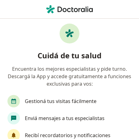
Men
Osteoporosis • San Miguel, Buenos Aires
Filtros
• 1
Obra social
Mapa
Especialistas en Osteoporosis en San Miguel
Cuidá de tu salud
Encuentra los mejores especialistas y pide turno.
¿Qué especialidad estás buscando?
Descargá la App y accede gratuitamente a funciones
Nutricionista
Reumatólogo
Endocrinólo
exclusivas para vos:
Gestioná tus visitas fácilmente
Enviá mensajes a tus especialistas
Recibí recordatorios y notificaciones