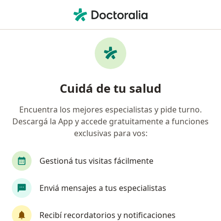
Men
Infección Dental • Moreno, Buenos Aires
Filtros
• 1
Obra social
Mapa
Especialistas en Infección dental en Moreno
Cuidá de tu salud
Encuentra los mejores especialistas y pide turno.
¿Qué especialidad estás buscando?
Descargá la App y accede gratuitamente a funciones
Odontólogo
exclusivas para vos:
Gestioná tus visitas fácilmente
Enviá mensajes a tus especialistas
Recibí recordatorios y notificaciones