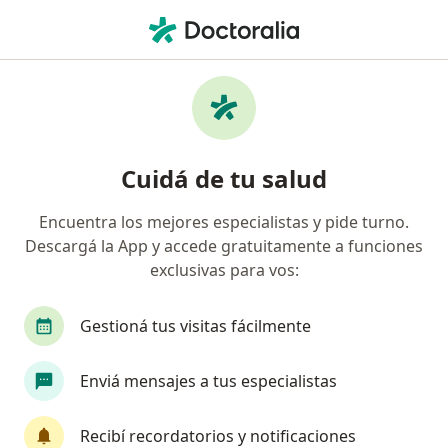
Men
Hidrocefalia • Junín, Buenos Aires
Filtros
• 1
Obra social
Mapa
Especialistas en Hidrocefalia en Junín
Cuidá de tu salud
Encuentra los mejores especialistas y pide turno.
¿Qué especialidad estás buscando?
Descargá la App y accede gratuitamente a funciones
Neurocirujano
Cardiólogo
Traumatólogo
exclusivas para vos:
Gestioná tus visitas fácilmente
Enviá mensajes a tus especialistas
Recibí recordatorios y notificaciones