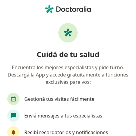
Men
Traumatólogo • Junín, Buenos Aires
Filtros
Obra social
Mapa
Traumatólogos en Junín
Cuidá de tu salud
Encuentra los mejores especialistas y pide turno.
¿Cuál es tu obra social?
Descargá la App y accede gratuitamente a funciones
OSDE Binario
Swiss Medical
exclusivas para vos:
Gestioná tus visitas fácilmente
Enviá mensajes a tus especialistas
Recibí recordatorios y notificaciones