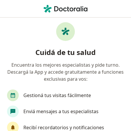
Men
Enfermedad Gingival • Muñiz, Buenos Aires
Filtros
• 1
Obra social
Mapa
Especialistas en Enfermedad gingival en
Cuidá de tu salud
Muñiz
Encuentra los mejores especialistas y pide turno.
Descargá la App y accede gratuitamente a funciones
¿Qué especialidad estás buscando?
exclusivas para vos:
Odontólogo
Gestioná tus visitas fácilmente
Enviá mensajes a tus especialistas
Recibí recordatorios y notificaciones