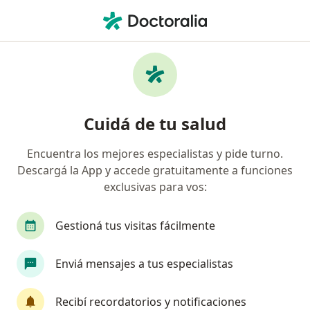
Men
Dishidrosis • Belgrano, Buenos Aires
Filtros
• 1
Obra social
Mapa
Especialistas en Dishidrosis en Belgrano
Cuidá de tu salud
Encuentra los mejores especialistas y pide turno.
¿Qué especialidad estás buscando?
Descargá la App y accede gratuitamente a funciones
Dermatólogo
Médico clínico
Médico estét
exclusivas para vos:
Gestioná tus visitas fácilmente
Enviá mensajes a tus especialistas
Recibí recordatorios y notificaciones