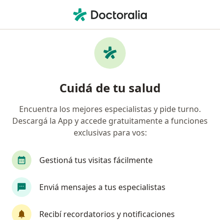
Men
Candidiasis Vaginal • Escobar, Buenos Aires
Filtros
• 1
Obra social
Mapa
Especialistas en Candidiasis vaginal en
Cuidá de tu salud
Escobar
Encuentra los mejores especialistas y pide turno.
Descargá la App y accede gratuitamente a funciones
¿Qué especialidad estás buscando?
exclusivas para vos:
Ginecólogo
Obstetra
Médico general y fa
Gestioná tus visitas fácilmente
Enviá mensajes a tus especialistas
Recibí recordatorios y notificaciones