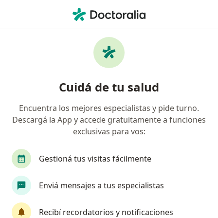
Men
Artrosis De Rodilla • Quilmes, Buenos Aires
Filtros
• 1
Obra social
Mapa
Especialistas en Artrosis de rodilla en
Cuidá de tu salud
Quilmes
Encuentra los mejores especialistas y pide turno.
Descargá la App y accede gratuitamente a funciones
¿Qué especialidad estás buscando?
exclusivas para vos:
Traumatólogo
Reumatólogo
Médico depo
Gestioná tus visitas fácilmente
Enviá mensajes a tus especialistas
Recibí recordatorios y notificaciones