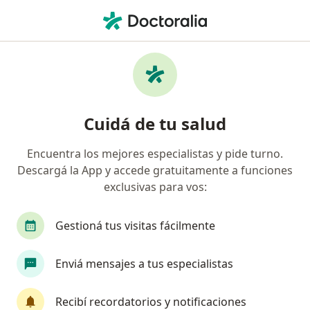
Men
Reumatología • Ramos Mejía, Buenos Aires
Filtros
• 1
Obra social
Mapa
Centros médicos de Reumatología en
Cuidá de tu salud
Ramos Mejía
Encuentra los mejores especialistas y pide turno.
Descargá la App y accede gratuitamente a funciones
¿Cuál es tu obra social?
exclusivas para vos:
Swiss Medical
Gestioná tus visitas fácilmente
Enviá mensajes a tus especialistas
Recibí recordatorios y notificaciones