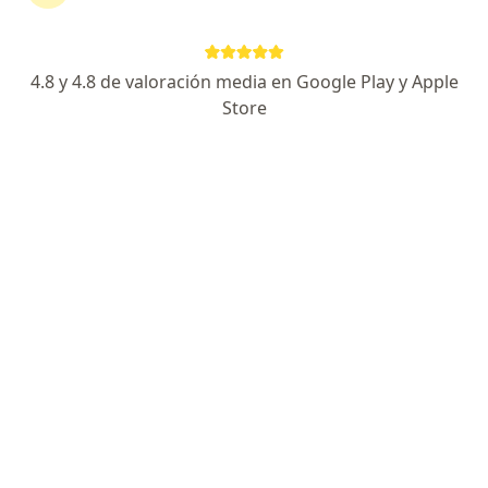
MEDYNAC
·
Ver más
Medicina del deporte, Clínica médica, Nutrición
4.8 y 4.8 de valoración media en Google Play y Apple
Sánchez de Bustamante 1945, Capital Federal
•
Mapa
Store
Ningún profesional de este centro tiene turnos disponibles
Mostrar perfil
Kinesio-Palermo
Medicina del deporte, Fisiatría y kinesiología, Medicina física
·
Ver más
y rehabilitación