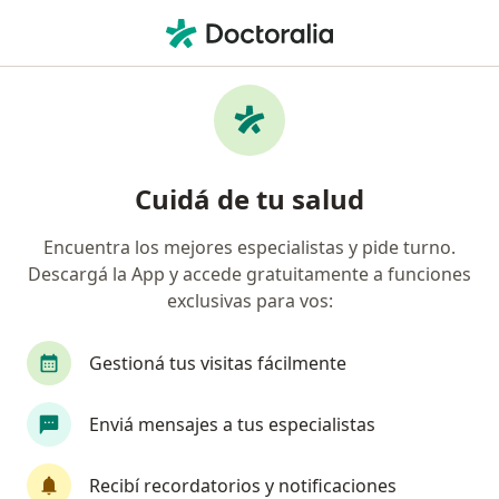
Men
Medicina Del Deporte • Beccar, Buenos Aires
Filtros
• 1
Obra social
Mapa
Centros médicos de Medicina del Deporte
Cuidá de tu salud
en Beccar
Encuentra los mejores especialistas y pide turno.
Descargá la App y accede gratuitamente a funciones
¿Cuál es tu obra social?
exclusivas para vos:
Gestioná tus visitas fácilmente
Enviá mensajes a tus especialistas
Recibí recordatorios y notificaciones