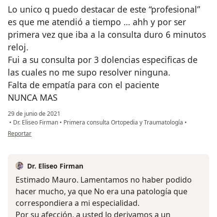
Lo unico q puedo destacar de este “profesional”
es que me atendió a tiempo … ahh y por ser
primera vez que iba a la consulta duro 6 minutos
reloj.
Fui a su consulta por 3 dolencias especificas de
las cuales no me supo resolver ninguna.
Falta de empatía para con el paciente
NUNCA MAS
29 de junio de 2021
•
Dr. Eliseo Firman
•
Primera consulta Ortopedia y Traumatología
•
en opinión del usuario MAURO
Reportar
Dr. Eliseo Firman
Estimado Mauro. Lamentamos no haber podido
hacer mucho, ya que No era una patología que
correspondiera a mi especialidad.
Por su afección, a usted lo derivamos a un