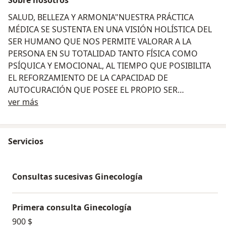
SALUD, BELLEZA Y ARMONIA"NUESTRA PRÁCTICA
MÉDICA SE SUSTENTA EN UNA VISIÓN HOLÍSTICA DEL
SER HUMANO QUE NOS PERMITE VALORAR A LA
PERSONA EN SU TOTALIDAD TANTO FÍSICA COMO
PSÍQUICA Y EMOCIONAL, AL TIEMPO QUE POSIBILITA
EL REFORZAMIENTO DE LA CAPACIDAD DE
AUTOCURACIÓN QUE POSEE EL PROPIO SER
Acerca de nosotros
HUMANO."
ver más
MISION
Optimizar la calidad de vida de los
pacientes ,retrasar el envejecimiento y potenciar las
condiciones físicas en deportistas, mediante
diagnósticos y tratamientos de vanguardia,
Servicios
implementados por un equipo altamente capacitado y
avalado por instituciones de reconocimiento
internacional.
VISION
Abordar a nuestros pacientes
Consultas sucesivas Ginecología
desde un enfoque global, con visión holística (cuerpo ,
mente y espiritu), enfocados en un entendimiento
Primera consulta Ginecología
integral en cuya fórmula " Salud, Belleza y Armonia"
900 $
son las claves para una vida plena.
FILOSOFIA
Nuestra