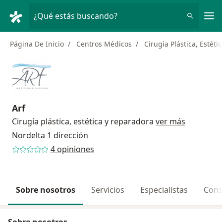
Men
¿Qué estás buscando?
Página De Inicio
Centros Médicos
Cirugía Plástica, Estét
Arf
Cirugía plástica, estética y reparadora
ver más
Nordelta
1 dirección
4 opiniones
Sobre nosotros
Servicios
Especialistas
Cons
Sobre nosotros