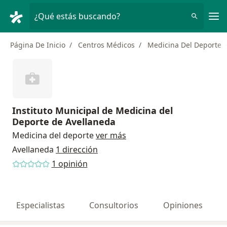
Men
¿Qué estás buscando?
Página De Inicio
Centros Médicos
Medicina Del Deporte
Instituto Municipal de Medicina del
Deporte de Avellaneda
Medicina del deporte
ver más
Avellaneda
1 dirección
1 opinión
Especialistas
Consultorios
Opiniones