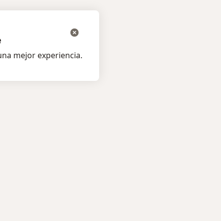
e
na mejor experiencia.
os pacientes
Para profesionales
listas
Lista de precios
s
Para doctores
á al Especialista
Agenda para doctores
amentos
Condiciones de los Planes
os
Doctoralia
medades
tas Frecuentes
ión para móvil