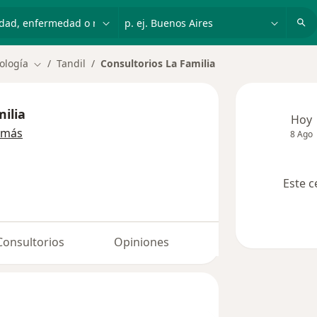
dad, enfermedad o nombre
p. ej. Buenos Aires
ología
Tandil
Consultorios La Familia
Cambiar de ciudad
ilia
Hoy
 más
8 Ago
Este c
Consultorios
Opiniones