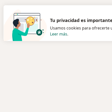
Tu privacidad es important
Usamos cookies para ofrecerte u
Leer más
.
Servicio
Para l
Privacidad y cookies
Especia
Política de privacidad para
Clínica
determinados profesionales de la
Pregunt
salud
Medic
Quiénes somos
Servici
Contacto
Enfer
Empleos
Pregun
Nuevas posiciones
Condiciones Generales de
Aplicac
Contratación