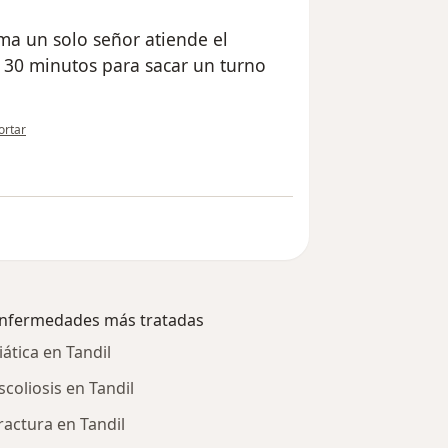
ima un solo señor atiende el
e 30 minutos para sacar un turno
pinión del usuario usuario
ortar
nfermedades más tratadas
iática en Tandil
scoliosis en Tandil
ractura en Tandil