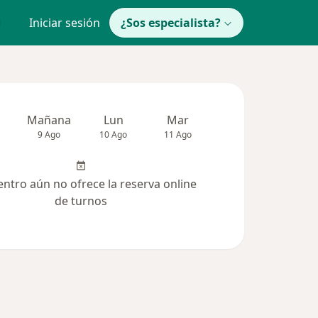
Iniciar sesión
¿Sos especialista?
Mañana
Lun
Mar
Mié
Jue
9 Ago
10 Ago
11 Ago
12 Ago
13 Ag
entro aún no ofrece la reserva online
de turnos