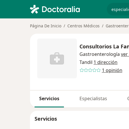
especiali
Página De Inicio
Centros Médicos
Gastroenter
Consultorios La Fam
Gastroenterología
ver
Tandil
1 dirección
1 opinión
Servicios
Especialistas
Servicios