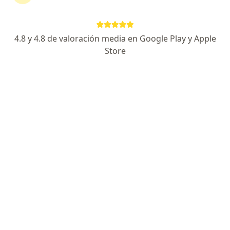
Alem 1300, Tandil
•
Mapa
Ningún profesional de este centro tiene turnos disponibles
4.8 y 4.8 de valoración media en Google Play y Apple
Mostrar perfil
Store
Inst. Otorrinolaringológico Tandil
Otorrinolaringología, Neumonología
Sarmiento 333, Tandil
•
Mapa
Ningún profesional de este centro tiene turnos disponibles
Mostrar perfil