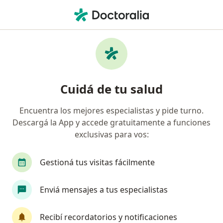
Men
Otorrinolaringología • Tandil, Buenos Aires
Filtros
• 1
Mapa
Centros médicos de Otorrinolaringología en
Cuidá de tu salud
Tandil
Encuentra los mejores especialistas y pide turno.
Descargá la App y accede gratuitamente a funciones
exclusivas para vos:
Gestioná tus visitas fácilmente
Enviá mensajes a tus especialistas
Hospital Pediatria Debilio Blanco Villegas
·
Ver más
Otorrinolaringología, Dermatología, Infectología
Recibí recordatorios y notificaciones