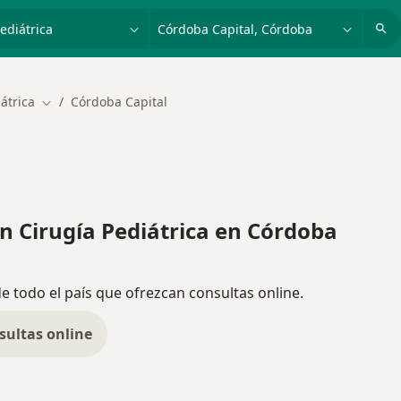
dad, enfermedad o nombre
p. ej. Buenos Aires
átrica
Córdoba Capital
Cambiar de ciudad
 Cirugía Pediátrica en Córdoba
de todo el país que ofrezcan consultas online.
sultas online