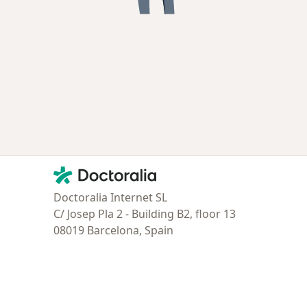
Contacto
Doctoralia - Página de inicio
Doctoralia Internet SL
C/ Josep Pla 2 - Building B2, floor 13
08019 Barcelona, Spain