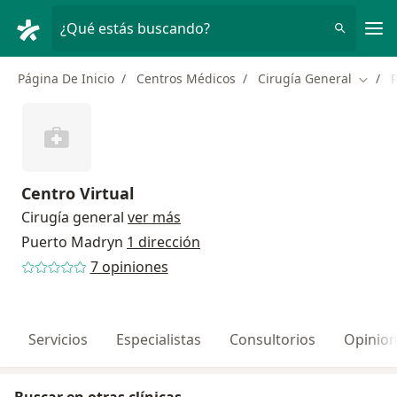
Men
¿Qué estás buscando?
Página De Inicio
Centros Médicos
Cirugía General
Cambi
Centro Virtual
Cirugía general
ver más
Puerto Madryn
1 dirección
7 opiniones
Servicios
Especialistas
Consultorios
Opinio
Buscar en otras clínicas