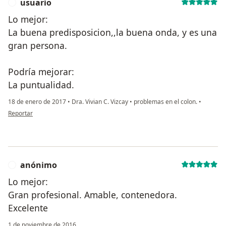
usuario
U
Lo mejor:
La buena predisposicion,,la buena onda, y es una
gran persona.
Podría mejorar:
La puntualidad.
18 de enero de 2017
•
Dra. Vivian C. Vizcay
•
problemas en el colon.
•
en opinión del usuario usuario
Reportar
anónimo
A
Lo mejor:
Gran profesional. Amable, contenedora.
Excelente
1 de noviembre de 2016