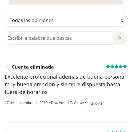
Busca en opiniones
Cuenta eliminada
Excelente profecional ademas de buena persona
muy buena atencion y siempre dispuesta hasta
fuera de horarios
en opinión del usuario Cu
17 de septiembre de 2019
•
Dra. Vivian C. Vizcay
•
•
Reportar