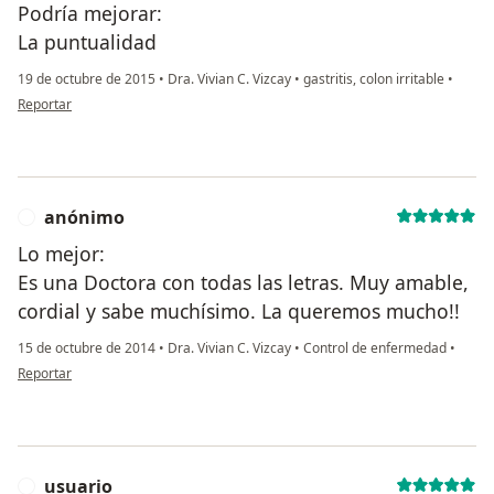
Podría mejorar:
La puntualidad
19 de octubre de 2015
•
Dra. Vivian C. Vizcay
•
gastritis, colon irritable
•
en opinión del usuario usuario
Reportar
anónimo
A
Lo mejor:
Es una Doctora con todas las letras. Muy amable,
cordial y sabe muchísimo. La queremos mucho!!
15 de octubre de 2014
•
Dra. Vivian C. Vizcay
•
Control de enfermedad
•
en opinión del usuario anónimo
Reportar
usuario
U