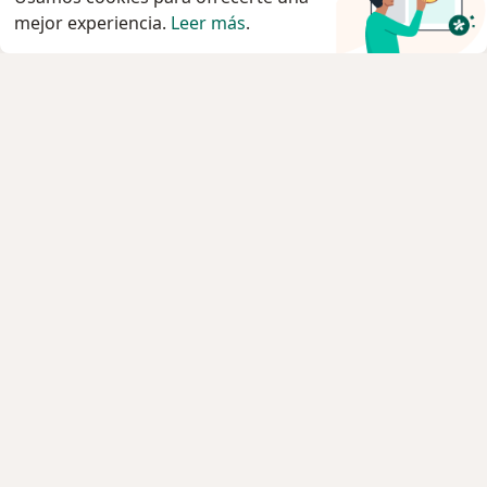
mejor experiencia.
Leer más
.
Servicio
Privacidad y cookies
Política de privacidad para determinados
profesionales de la salud
Quiénes somos
Contacto
Empleos
Nuevas posiciones
Condiciones Generales de Contratación
Para los pacientes
Especialistas
Clínicas
Preguntá al Especialista
Medicamentos
Servicios