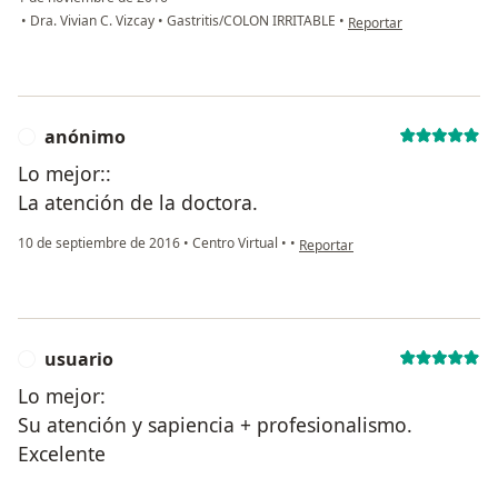
en opinión del usuario 
•
Dra. Vivian C. Vizcay
•
Gastritis/COLON IRRITABLE
•
Reportar
anónimo
A
Lo mejor::
La atención de la doctora.
en opinión del usuario anónimo
10 de septiembre de 2016
•
Centro Virtual
•
•
Reportar
usuario
U
Lo mejor:
Su atención y sapiencia + profesionalismo.
Excelente