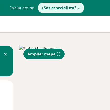
Iniciar sesión
¿Sos especialista?
Ampliar mapa
Mié
Jue
Vie
12 Ago
13 Ago
14 Ago