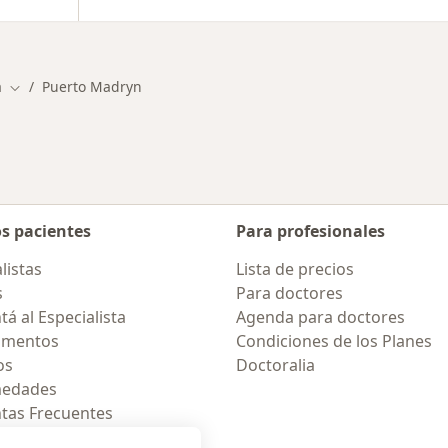
a
Puerto Madryn
Cambiar de ciudad
os pacientes
Para profesionales
listas
Lista de precios
s
Para doctores
á al Especialista
Agenda para doctores
amentos
Condiciones de los Planes
os
Doctoralia
medades
tas Frecuentes
ión para móvil