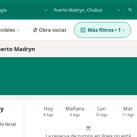
dad, enfermedad o nombre
p. ej. Buenos Aires
nibles
Obra social
Más filtros
•
1
uerto Madryn
 y
Hoy
Mañana
Lun
Mar
8 Ago
9 Ago
10 Ago
11 Ago
o facial
La reserva de turnos en línea no está