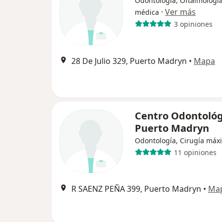
Odontología, Oftalmología
·
Ver más
médica
3 opiniones
28 De Julio 329, Puerto Madryn
•
Mapa
Centro Odontológ
Puerto Madryn
Odontología, Cirugía máxil
11 opiniones
R SAENZ PEÑA 399, Puerto Madryn
•
Ma