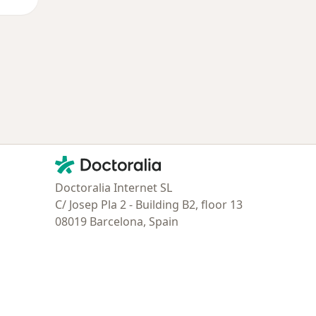
Contacto
Doctoralia - Página de inicio
Doctoralia Internet SL
C/ Josep Pla 2 - Building B2, floor 13
08019 Barcelona, Spain