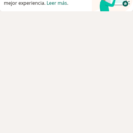
mejor experiencia.
Leer más
.
Servicio
Privacidad y cookies
Política de privacidad para determinados
profesionales de la salud
Quiénes somos
Contacto
Empleos
Nuevas posiciones
Condiciones Generales de Contratación
Para los pacientes
Especialistas
Clínicas
Preguntá al Especialista
Medicamentos
Servicios
Enfermedades