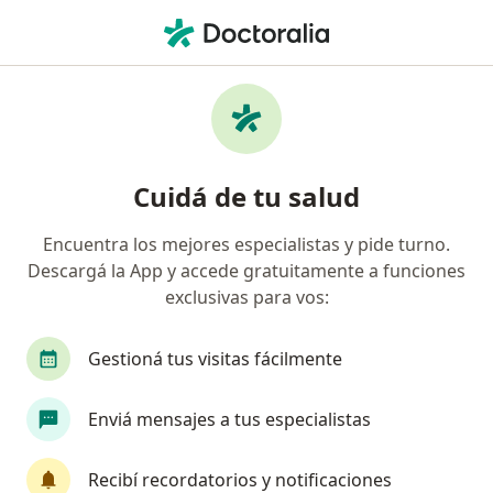
Men
Oftalmología • Merlo, Buenos Aires
Filtros
• 1
Obra social
Mapa
Centros médicos de Oftalmología en Merlo
Cuidá de tu salud
Encuentra los mejores especialistas y pide turno.
¿Cuál es tu obra social?
Descargá la App y accede gratuitamente a funciones
exclusivas para vos:
Gestioná tus visitas fácilmente
Enviá mensajes a tus especialistas
Recibí recordatorios y notificaciones
SIAMO consultorios médicos