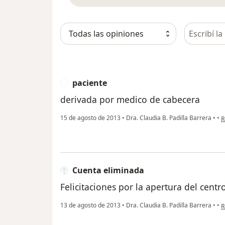
Busca en 
paciente
P
derivada por medico de cabecera
e
15 de agosto de 2013
•
Dra. Claudia B. Padilla Barrera
•
•
R
Cuenta eliminada
Felicitaciones por la apertura del centr
e
13 de agosto de 2013
•
Dra. Claudia B. Padilla Barrera
•
•
R