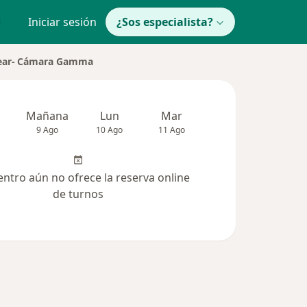
Iniciar sesión
¿Sos especialista?
lear- Cámara Gamma
Mañana
Lun
Mar
Mié
Jue
9 Ago
10 Ago
11 Ago
12 Ago
13 Ag
entro aún no ofrece la reserva online
de turnos