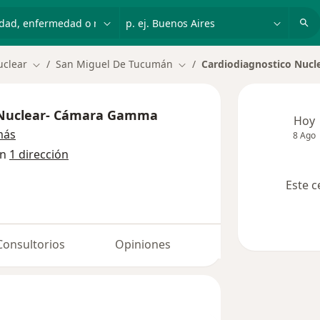
dad, enfermedad o nombre
p. ej. Buenos Aires
uclear
San Miguel De Tucumán
Cardiodiagnostico Nuc
Cambiar de ciudad
Cambiar de ciudad
 Nuclear- Cámara Gamma
Hoy
más
8 Ago
án
1 dirección
Este c
Consultorios
Opiniones