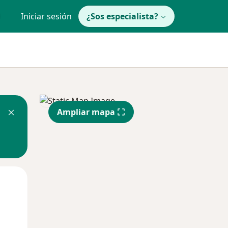
Iniciar sesión
¿Sos especialista?
Ampliar mapa
Lun
Mar
Mié
10 Ago
11 Ago
12 Ago