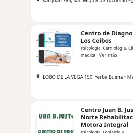
san juan 785, San Miguel de Tucumán
•
Centro de Diagno
Los Ceibos
Psicología, Cardiología, Cl
·
Ver más
médica
LOBO DE LA VEGA 150, Yerba Buena
•
M
Centro Juan B. Ju
Norte Rehabilitac
Motora Integral
Psicología, Foniatría y