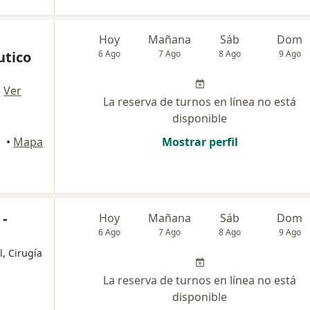
Hoy
Mañana
Sáb
Dom
utico
6 Ago
7 Ago
8 Ago
9 Ago
·
Ver
La reserva de turnos en línea no está
disponible
•
Mapa
Mostrar perfil
-
Hoy
Mañana
Sáb
Dom
6 Ago
7 Ago
8 Ago
9 Ago
l, Cirugía
La reserva de turnos en línea no está
disponible