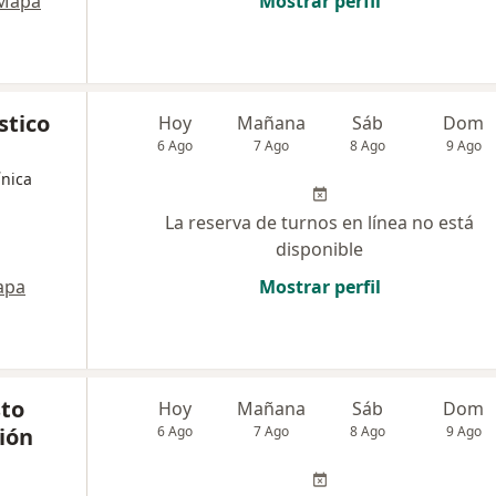
Mapa
Mostrar perfil
stico
Hoy
Mañana
Sáb
Dom
6 Ago
7 Ago
8 Ago
9 Ago
ínica
La reserva de turnos en línea no está
disponible
apa
Mostrar perfil
sto
Hoy
Mañana
Sáb
Dom
ión
6 Ago
7 Ago
8 Ago
9 Ago