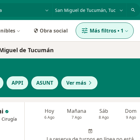
dad, enfermedad o nombre
p. ej. Buenos Aires
nibles
Obra social
Más filtros
•
1
 Miguel de Tucumán
APPI
ASUNT
Ver más
ni
Hoy
Mañana
Sáb
Dom
6 Ago
7 Ago
8 Ago
9 Ago
, Cirugía
La reserva de turnos en línea no está