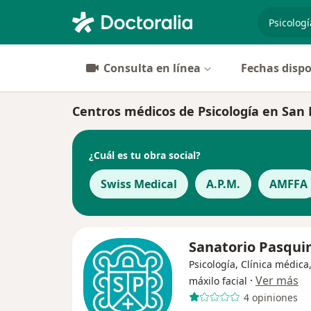
especiali
Consulta en línea
Fechas dispo
Centros médicos de Psicología en San
¿Cuál es tu obra social?
Swiss Medical
A.P.M.
AMFFA
Sanatorio Pasqui
Psicología, Clínica médica
·
Ver más
máxilo facial
4 opiniones