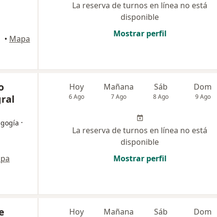
La reserva de turnos en línea no está
disponible
Mostrar perfil
umán
•
Mapa
o
Hoy
Mañana
Sáb
Dom
ral
6 Ago
7 Ago
8 Ago
9 Ago
·
agogía
La reserva de turnos en línea no está
disponible
pa
Mostrar perfil
e
Hoy
Mañana
Sáb
Dom