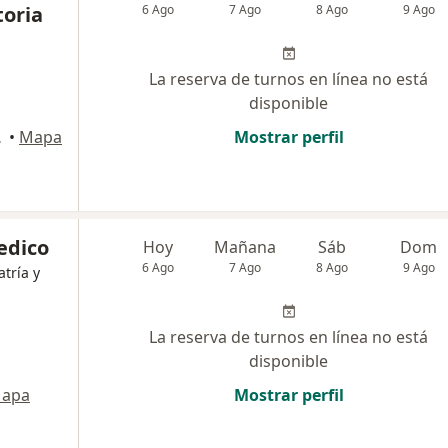
toria
6 Ago
7 Ago
8 Ago
9 Ago
La reserva de turnos en línea no está
disponible
Tucumán
•
Mapa
Mostrar perfil
edico
Hoy
Mañana
Sáb
Dom
6 Ago
7 Ago
8 Ago
9 Ago
atría y
La reserva de turnos en línea no está
disponible
apa
Mostrar perfil