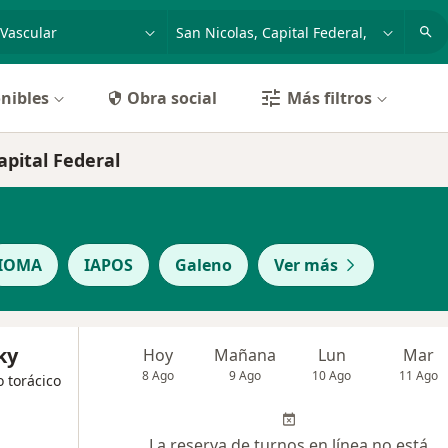
dad, enfermedad o nombre
p. ej. Buenos Aires
nibles
Obra social
Más filtros
apital Federal
IOMA
IAPOS
Galeno
Ver más
ky
Hoy
Mañana
Lun
Mar
8 Ago
9 Ago
10 Ago
11 Ago
o torácico
La reserva de turnos en línea no está