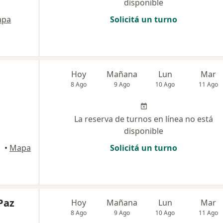
disponible
apa
Solicitá un turno
Hoy
Mañana
Lun
Mar
8 Ago
9 Ago
10 Ago
11 Ago
La reserva de turnos en línea no está
disponible
eral
•
Mapa
Solicitá un turno
Paz
Hoy
Mañana
Lun
Mar
8 Ago
9 Ago
10 Ago
11 Ago