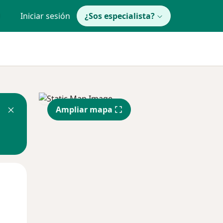
Iniciar sesión
¿Sos especialista?
Ampliar mapa
Mié
Jue
Vie
12 Ago
13 Ago
14 Ago