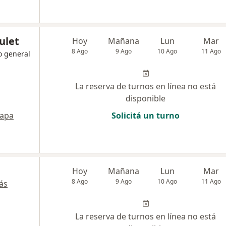
ulet
Hoy
Mañana
Lun
Mar
8 Ago
9 Ago
10 Ago
11 Ago
o general
La reserva de turnos en línea no está
disponible
apa
Solicitá un turno
Hoy
Mañana
Lun
Mar
8 Ago
9 Ago
10 Ago
11 Ago
ás
La reserva de turnos en línea no está