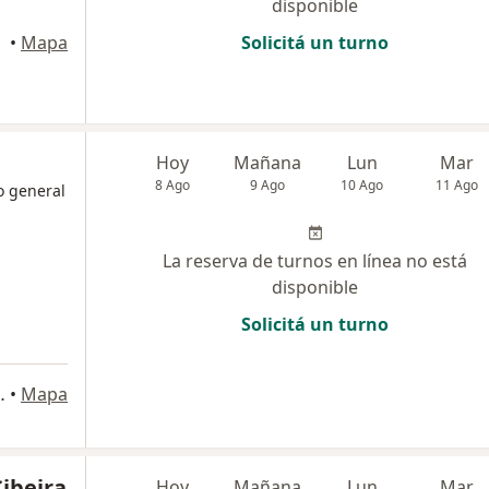
disponible
•
Mapa
Solicitá un turno
Hoy
Mañana
Lun
Mar
8 Ago
9 Ago
10 Ago
11 Ago
o general
La reserva de turnos en línea no está
disponible
Solicitá un turno
°, Capital Federal
•
Mapa
ibeira
Hoy
Mañana
Lun
Mar