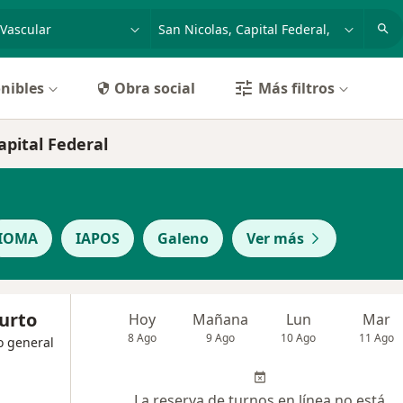
dad, enfermedad o nombre
p. ej. Buenos Aires
nibles
Obra social
Más filtros
apital Federal
IOMA
IAPOS
Galeno
Ver más
urto
Hoy
Mañana
Lun
Mar
8 Ago
9 Ago
10 Ago
11 Ago
o general
La reserva de turnos en línea no está