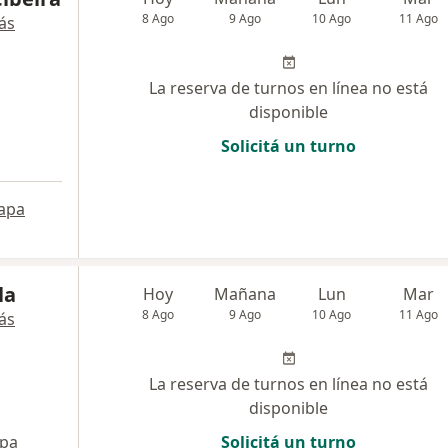
8 Ago
9 Ago
10 Ago
11 Ago
ás
La reserva de turnos en línea no está
disponible
Solicitá un turno
apa
la
Hoy
Mañana
Lun
Mar
8 Ago
9 Ago
10 Ago
11 Ago
ás
La reserva de turnos en línea no está
disponible
pa
Solicitá un turno