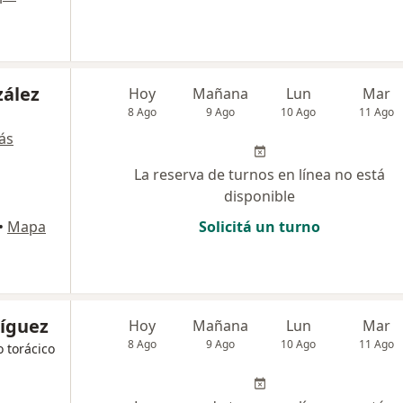
ález
Hoy
Mañana
Lun
Mar
8 Ago
9 Ago
10 Ago
11 Ago
ás
La reserva de turnos en línea no está
disponible
•
Mapa
Solicitá un turno
íguez
Hoy
Mañana
Lun
Mar
8 Ago
9 Ago
10 Ago
11 Ago
o torácico