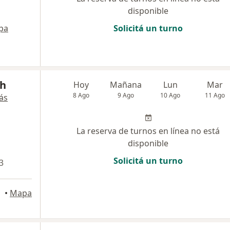
disponible
pa
Solicitá un turno
ch
Hoy
Mañana
Lun
Mar
8 Ago
9 Ago
10 Ago
11 Ago
ás
La reserva de turnos en línea no está
disponible
Solicitá un turno
3
eral
•
Mapa