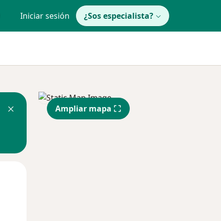
Iniciar sesión
¿Sos especialista?
Ampliar mapa
Mié
Jue
Vie
12 Ago
13 Ago
14 Ago