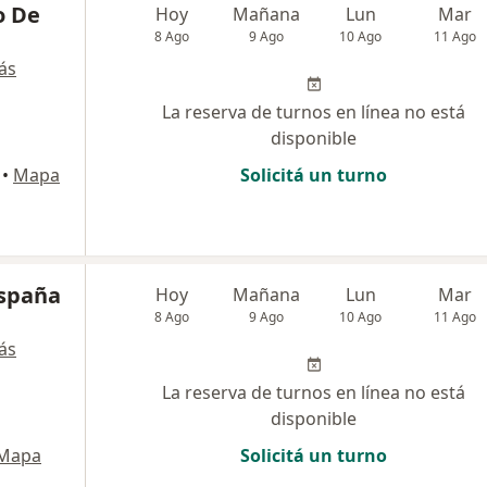
o De
Hoy
Mañana
Lun
Mar
8 Ago
9 Ago
10 Ago
11 Ago
ás
La reserva de turnos en línea no está
disponible
•
Mapa
Solicitá un turno
spaña
Hoy
Mañana
Lun
Mar
8 Ago
9 Ago
10 Ago
11 Ago
ás
La reserva de turnos en línea no está
disponible
Mapa
Solicitá un turno