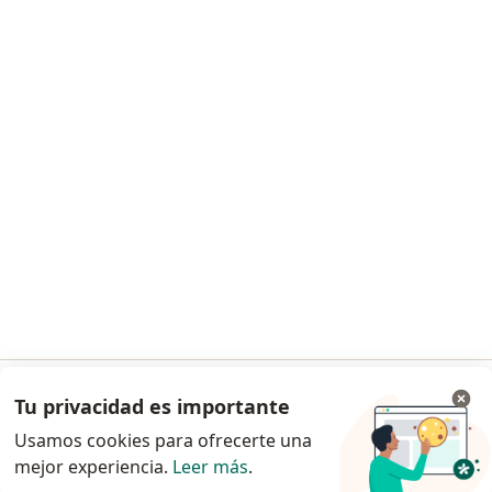
Para profesionales
Lista de precios
Para doctores
Agenda para doctores
Condiciones de los Planes Doctoralia
Contacto
Doctoralia - Página de inicio
Doctoralia Internet SL
C/ Josep Pla 2 - Building B2, floor 13
08019 Barcelona, Spain
se abre en una nueva pestaña
se abre en una nueva pestaña
se abre en una nueva pestaña
se abre en una nueva pes
se abre en 
se a
Polska
,
Türkiye
,
España
,
Italia
,
Deutschland
,
Česko
,
se abre en una nueva pestaña
se abre en una nueva pestaña
se abre en una nueva pestaña
se abre en una nueva p
se abre en 
se abr
Portugal
,
México
,
Chile
,
Brasil
,
Argentina
,
Perú
,
Tu privacidad es importante
Ir a la app
se abre en una nueva pe
Colombia
Usamos cookies para ofrecerte una
mejor experiencia.
www.doctoraliar.com © 2026 - Encontrá tu
Leer más
.
Continuar en el navegador