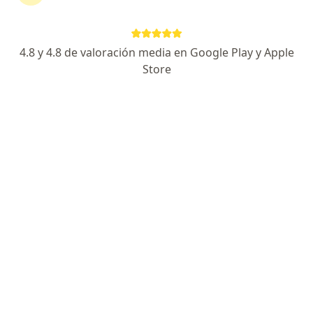
Cirujano torácico
2 opiniones
4.8 y 4.8 de valoración media en Google Play y Apple
Av. Sir Alexander Fleming 1049, San Isidro
•
Mapa
Store
Trinidad Medical Center
Consultas sucesivas Cirugía Torácica
Precio sin especificar
Este especialista no ofrece reserva de turno en línea en esta dirección.
Solicitá un turno
Dr. Alejandro Da Lozzo