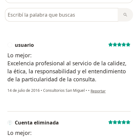
Busca en opiniones
usuario
U
Lo mejor:
Excelencia profesional al servicio de la calidez,
la ética, la responsabilidad y el entendimiento
de la particularidad de la consulta.
en opinión del usuario usua
14 de julio de 2016
•
Consultorios San Miguel
•
•
Reportar
Cuenta eliminada
Lo mejor: