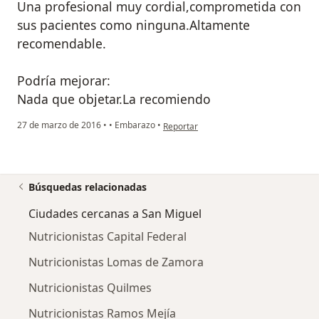
Una profesional muy cordial,comprometida con
sus pacientes como ninguna.Altamente
recomendable.
Podría mejorar:
Nada que objetar.La recomiendo
en opinión del usuario Cuenta eliminad
27 de marzo de 2016
•
•
Embarazo
•
Reportar
Búsquedas relacionadas
Ciudades cercanas a San Miguel
Nutricionistas Capital Federal
Nutricionistas Lomas de Zamora
Nutricionistas Quilmes
Nutricionistas Ramos Mejía