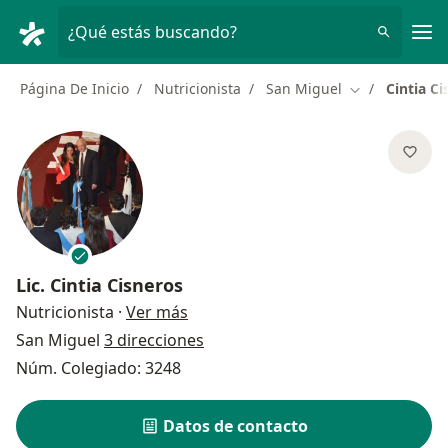
Men
¿Qué estás buscando?
Página De Inicio
Nutricionista
San Miguel
Cintia Ci
Cambiar de ci
Lic.
Cintia Cisneros
sobre las especializaciones
Nutricionista
·
Ver más
San Miguel
3 direcciones
Núm. Colegiado: 3248
Datos de contacto