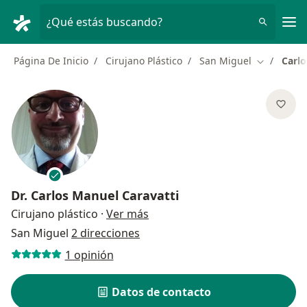
Men
¿Qué estás buscando?
Página De Inicio
Cirujano Plástico
San Miguel
Carlo
Cambiar d
Dr.
Carlos Manuel Caravatti
sobre las especializaciones
Cirujano plástico
·
Ver más
San Miguel
2 direcciones
1 opinión
Datos de contacto