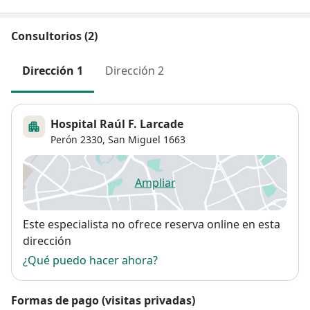
Consultorios (2)
Dirección 1
Dirección 2
Hospital Raúl F. Larcade
Perón 2330,
San Miguel
1663
Ampliar
se abre en una nueva pestañ
Disponibilidad
Este especialista no ofrece reserva online en esta
dirección
¿Qué puedo hacer ahora?
Formas de pago (visitas privadas)