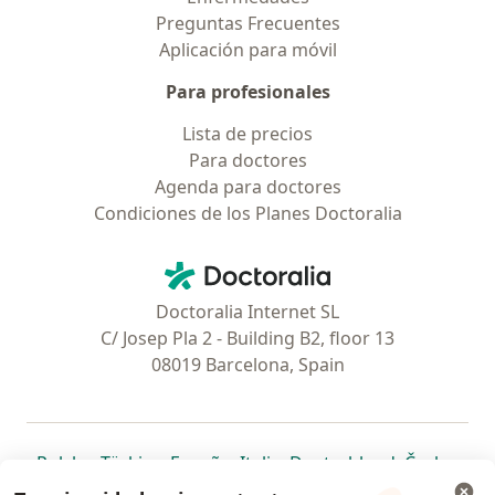
Preguntas Frecuentes
Aplicación para móvil
Para profesionales
Lista de precios
Para doctores
Agenda para doctores
Condiciones de los Planes Doctoralia
Contacto
Doctoralia - Página de inicio
Doctoralia Internet SL
C/ Josep Pla 2 - Building B2, floor 13
08019 Barcelona, Spain
se abre en una nueva pestaña
se abre en una nueva pestaña
se abre en una nueva pestaña
se abre en una nueva pes
se abre en 
se a
Polska
,
Türkiye
,
España
,
Italia
,
Deutschland
,
Česko
,
se abre en una nueva pestaña
se abre en una nueva pestaña
se abre en una nueva pestaña
se abre en una nueva p
se abre en 
se abr
Portugal
,
México
,
Chile
,
Brasil
,
Argentina
,
Perú
,