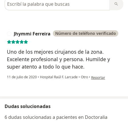
Busca en opiniones
Jhymmi Ferreira
Número de teléfono verificado
J
Uno de los mejores cirujanos de la zona.
Excelente profesional y persona. Humilde y
super atento a todo lo que hace.
en opinión del usuario
11 de julio de 2020
•
Hospital Raúl F. Larcade
•
Otro
•
Reportar
Dudas solucionadas
6 dudas solucionadas a pacientes en Doctoralia