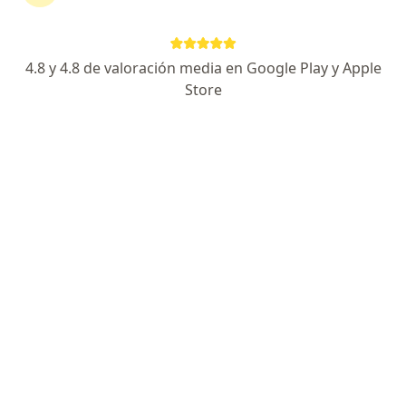
Urquiza 2240 Oroño 440, Rosario
•
Mapa
Icr
Acepta Prevención salud
4.8 y 4.8 de valoración media en Google Play y Apple
Primera consulta Cardiología
Precio sin especificar
Store
Este especialista no ofrece reserva de turno en línea en esta dirección.
Solicitá un turno
Dr. Claudio M. Marigo
Cardiólogo