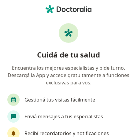
Men
Cardiólogo • Rosario, Santa Fe
Filtros
Obra social:
Prevención salud
Cardiólogos recomendados de Prevención
Cuidá de tu salud
salud en Rosario
Encuentra los mejores especialistas y pide turno.
Descargá la App y accede gratuitamente a funciones
exclusivas para vos:
Gestioná tus visitas fácilmente
Enviá mensajes a tus especialistas
Dra. María Lidia Mariani
·
Ver más
Cardiólogo
Recibí recordatorios y notificaciones