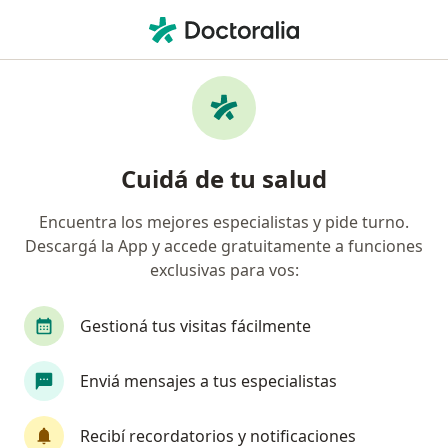
Men
Ginecólogo • Rosario, Santa Fe
Filtros
Obra social:
Prevención salud
Ginecólogos recomendados de Prevención
Cuidá de tu salud
salud en Rosario
Encuentra los mejores especialistas y pide turno.
Descargá la App y accede gratuitamente a funciones
exclusivas para vos:
Gestioná tus visitas fácilmente
Enviá mensajes a tus especialistas
Patricia Pereira
·
Ver más
Ginecólogo
Recibí recordatorios y notificaciones
797 opiniones