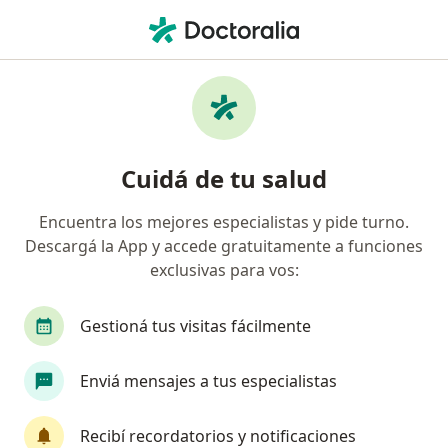
Men
Alergista • San Isidro, Buenos Aires
Filtros
Obra social
Mapa
Alergistas en San Isidro
Cuidá de tu salud
Encuentra los mejores especialistas y pide turno.
¿Cuál es tu obra social?
Descargá la App y accede gratuitamente a funciones
OSDE Binario
Swiss Medical
exclusivas para vos:
Gestioná tus visitas fácilmente
Enviá mensajes a tus especialistas
Recibí recordatorios y notificaciones