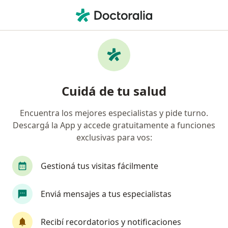
Men
Luxación Recidivante De Rótula • San Isidro, Buenos Aires
Filtros
• 1
Obra social
Mapa
Especialistas en Luxación recidivante de
Cuidá de tu salud
rótula en San Isidro
Encuentra los mejores especialistas y pide turno.
Descargá la App y accede gratuitamente a funciones
¿Qué especialidad estás buscando?
exclusivas para vos:
Traumatólogo
Médico clínico
Gestioná tus visitas fácilmente
Ginecólogo
Urólogo
Cardiólogo
Enviá mensajes a tus especialistas
Ver más
Recibí recordatorios y notificaciones