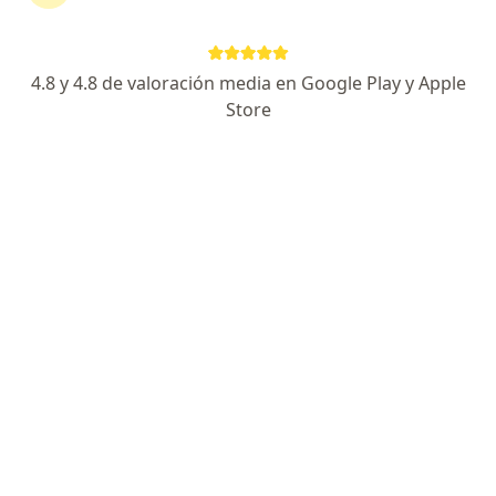
4.8 y 4.8 de valoración media en Google Play y Apple
Store
Dr. Leonardo Russo
·
Ver más
Traumatólogo
63 opiniones
Dirección 1
Dirección 2
En línea
San Martín de Tours 2918, Capital Federal
•
Mapa
Consultorio Particular
Consultas sucesivas Ortopedia y Traumatología
$ 100.000
Este especialista no ofrece reserva de turno en línea en esta dirección.